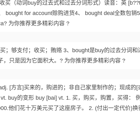
收买（动词buy的过去式和过去分词形式）读音：英 [b??t] 
bought for account赊购进货4、 bought deal全数包销5
y beca? 为你推荐更多精彩内容 ?
.买；购买；够支付；收买；贿赂 3、bought是buy的过去分词和过去式
. 我购买了这房子，只是因为它面积大。? 为你推荐更多精彩内容 ?
 adj. [方言]买来的，购进的；非自己家里制作的；现成的[亦作 bough
 vt. buy的变形 buy [bai] vt. 1. 买，购买，购置，买得： 例
r $100,000.他们花十万美元买了这座房子。 2. (付出一定代价)换得