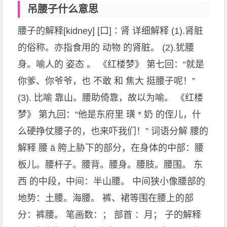
吊腰子什么意思
腰子的解释[kidney] [口]∶肾 详细解释 (1).肾脏
的俗称。亦指食用的 动物 的肾脏。 (2).犹腰
身。喻人的 姿态 。 《红楼梦》 第七回：“就是
你爹、你爷爷，也 不敢 和 焦大 挺腰子呢！”
(3). 比喻 靠山。腰助倚靠，故以为喻。 《红楼
梦》 第九回：“他是东府里 璜 * 奶 的侄儿，什
么硬挣仗腰子的，也来吓我们！” 词语分解 腰的
解释 腰 ā 胯上胁下的部分，在身体的中部：腰
板儿。腰杆子。腰背。腰身。腰肢。腰围。 东
西 的中段，中间：半山腰。 中间狭小像腰部的
地势：土腰。海腰。 裤、裙等围在腰上的部
分：裤腰。 笔画数：； 部首 ：月； 子的解释