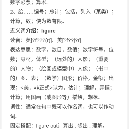
数字彩票；算术。
2、给……编号；总计；包括，列入（某类）；
计算，数；使为数有限。
近义词
介绍：figure
读音：英[?f???(r)]、美[?f??j?r]
表达意思：数字，数目，数值；数字符号，位
数；身材，体型；（远处的）人影；（重要
的）人物；（绘画或模型中）人像；（书中
的）图、表；（数学）图形；价格，金额；出
现；<美，非正式>认为，估计；理解，弄懂；
计算；用图画（或图形等）描绘，想象。
词性：通常在句中既可以作名词，也可以作动
词。
固定搭配：figure out计算出 ; 想出 ; 理解。